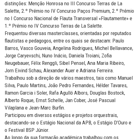
distinções: Menção Honrosa no III Concurso Terras de La
Salette, 2.º Prémio no IV Concurso Paços Premium, 2.º Prémio
no I Concurso Nacional de Flauta Transversal «Flautamente» e
1.º Prémio no IV Concurso Terras de La Salette.
Frequentou diversas masterclasses, orientadas por reputados
flautistas e pedagogos, entre os quais se destacam: Paulo
Barros, Vasco Gouveia, Angelina Rodrigues, Michel Bellavance,
Jorge Caryevschi, Nuno Inácio, Daniela Troiani, Zofia
Neugebauer, Félix Renggli, Sibel Pensel, Ana Maria Ribeiro,
Jorn Eivind Schau, Alexander Auer e Adriana Ferreira.
Trabalhou sob a direção de vários maestros, tais como Manuel
Silva, Paulo Martins, João Pedro Fernandes, Hélder Tavares,
Ramon Garcia i Soler, Rafa Agulló Albors, Douglas Bostock,
Alberto Roque, Ernst Schelle, Jan Cober, José Pascual
Vilaplana e Jean-Marc Burfin.
Participou em diversos estágios e projetos orquestrais,
destacando-se o Estágio Nacional da APB, o Estágio D’Ouro e
o Festival BSP Júnior.
Ao longo da sua formação académica trabalhou com os