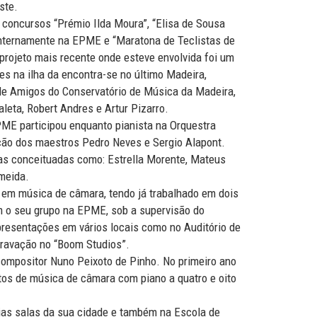
ste.
concursos “Prémio Ilda Moura”, “Elisa de Sousa
internamente na EPME e “Maratona de Teclistas de
 projeto mais recente onde esteve envolvida foi um
es na ilha da encontra-se no último Madeira,
de Amigos do Conservatório de Música da Madeira,
leta, Robert Andres e Artur Pizarro.
ME participou enquanto pianista na Orquestra
ção dos maestros Pedro Neves e Sergio Alapont.
ras conceituadas como: Estrella Morente, Mateus
lmeida.
a em música de câmara, tendo já trabalhado em dois
m o seu grupo na EPME, sob a supervisão do
presentações em vários locais como no Auditório de
gravação no “Boom Studios”.
 compositor Nuno Peixoto de Pinho. No primeiro ano
os de música de câmara com piano a quatro e oito
ias salas da sua cidade e também na Escola de