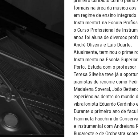
primeiro contacto com o piano 
formais na área da música aos
em regime de ensino integrado.
Instrumento1 na Escola Profis
o Curso Profissional de Instrum
anos foi aluna de diversos prof
André Oliveira e Luís Duarte.
Atualmente, terminou o primeir
Instrumento na Escola Superio
Porto. Estuda com o professor
Teresa Silveira teve já a opor
pianistas de renome como Pedro
Madalena Soveral, João Betten
experiências dentro do mundo
vibrafonista Eduardo Cardinho 
Durante o primeiro ano de facu
Fiammeta Facchini do Conserv
e instrumental com Andreiana 
Bucareste e de Orchestra score