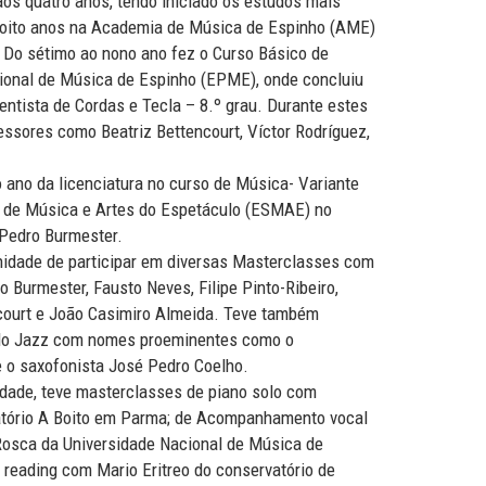
aos quatro anos, tendo iniciado os estudos mais
 oito anos na Academia de Música de Espinho (AME)
 Do sétimo ao nono ano fez o Curso Básico de
sional de Música de Espinho (EPME), onde concluiu
entista de Cordas e Tecla – 8.º grau. Durante estes
essores como Beatriz Bettencourt, Víctor Rodríguez,
o ano da licenciatura no curso de Música- Variante
r de Música e Artes do Espetáculo (ESMAE) no
 Pedro Burmester.
tunidade de participar em diversas Masterclasses com
 Burmester, Fausto Neves, Filipe Pinto-Ribeiro,
court e João Casimiro Almeida. Teve também
 do Jazz com nomes proeminentes como o
e o saxofonista José Pedro Coelho.
ldade, teve masterclasses de piano solo com
atório A Boito em Parma; de Acompanhamento vocal
Rosca da Universidade Nacional de Música de
 reading com Mario Eritreo do conservatório de