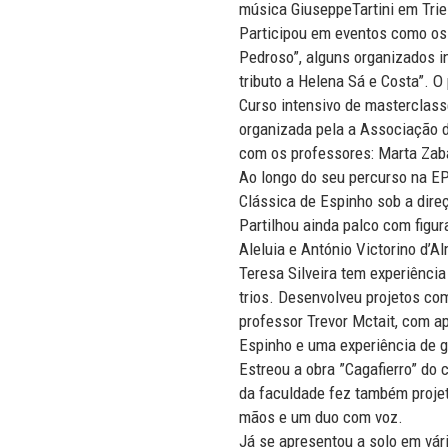
música GiuseppeTartini em Trie
Participou em eventos como os 
Pedroso”, alguns organizados 
tributo a Helena Sá e Costa”. O
Curso intensivo de masterclass
organizada pela a Associação 
com os professores: Marta Zaba
Ao longo do seu percurso na EP
Clássica de Espinho sob a dire
Partilhou ainda palco com figu
Aleluia e António Victorino d’A
Teresa Silveira tem experiênci
trios. Desenvolveu projetos co
professor Trevor Mctait, com a
Espinho e uma experiência de 
Estreou a obra ”Cagafierro” do
da faculdade fez também projet
mãos e um duo com voz.
Já se apresentou a solo em vár