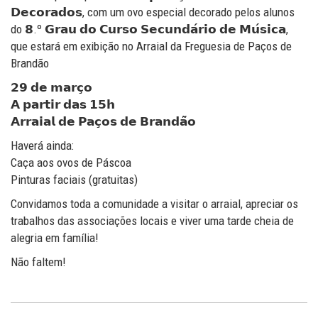
𝗗𝗲𝗰𝗼𝗿𝗮𝗱𝗼𝘀, com um ovo especial decorado pelos alunos
do 𝟴.º 𝗚𝗿𝗮𝘂 𝗱𝗼 𝗖𝘂𝗿𝘀𝗼 𝗦𝗲𝗰𝘂𝗻𝗱𝗮́𝗿𝗶𝗼 𝗱𝗲 𝗠𝘂́𝘀𝗶𝗰𝗮,
que estará em exibição no Arraial da Freguesia de Paços de
Brandão
𝟮𝟵 𝗱𝗲 𝗺𝗮𝗿𝗰̧𝗼
𝗔 𝗽𝗮𝗿𝘁𝗶𝗿 𝗱𝗮𝘀 𝟭𝟱𝗵
𝗔𝗿𝗿𝗮𝗶𝗮𝗹 𝗱𝗲 𝗣𝗮𝗰̧𝗼𝘀 𝗱𝗲 𝗕𝗿𝗮𝗻𝗱𝗮̃𝗼
Haverá ainda:
Caça aos ovos de Páscoa
Pinturas faciais (gratuitas)
Convidamos toda a comunidade a visitar o arraial, apreciar os
trabalhos das associações locais e viver uma tarde cheia de
alegria em família!
Não faltem!