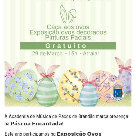
A Academia de Música de Paços de Brandão marca presença
na 𝗣𝗮́𝘀𝗰𝗼𝗮 𝗘𝗻𝗰𝗮𝗻𝘁𝗮𝗱𝗮!
Este ano participamos na 𝗘𝘅𝗽𝗼𝘀𝗶𝗰̧𝗮̃𝗼 𝗢𝘃𝗼𝘀