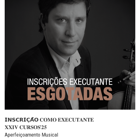
𝗜𝗡𝗦𝗖𝗥𝗜𝗖̧𝗔̃𝗢 𝐂𝐎𝐌𝐎 𝐄𝐗𝐄𝐂𝐔𝐓𝐀𝐍𝐓𝐄
𝐗𝐗𝐈𝐕 𝐂𝐔𝐑𝐒𝐎𝐒’𝟐𝟓
Aperfeiçoamento Musical