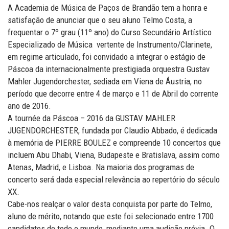
A Academia de Música de Paços de Brandão tem a honra e
satisfação de anunciar que o seu aluno Telmo Costa, a
frequentar o 7º grau (11º ano) do Curso Secundário Artístico
Especializado de Música  vertente de Instrumento/Clarinete,
em regime articulado, foi convidado a integrar o estágio de
Páscoa da internacionalmente prestigiada orquestra Gustav
Mahler Jugendorchester, sediada em Viena de Áustria, no
período que decorre entre 4 de março e 11 de Abril do corrente
ano de 2016.
A tournée da Páscoa – 2016 da GUSTAV MAHLER
JUGENDORCHESTER, fundada por Claudio Abbado, é dedicada
à memória de PIERRE BOULEZ e compreende 10 concertos que
incluem Abu Dhabi, Viena, Budapeste e Bratislava, assim como
Atenas, Madrid, e Lisboa. Na maioria dos programas de
concerto será dada especial relevância ao repertório do século
XX.
Cabe-nos realçar o valor desta conquista por parte do Telmo,
aluno de mérito, notando que este foi selecionado entre 1700
candidatos de todo o mundo, mediante uma audição prévia. O