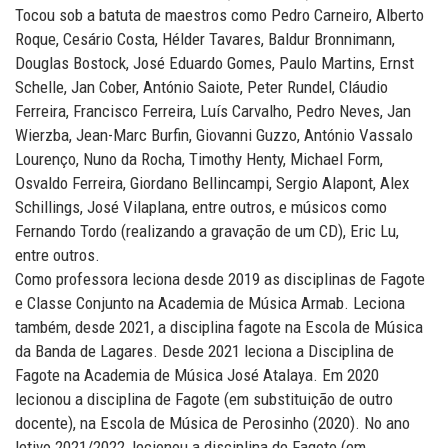
Tocou sob a batuta de maestros como Pedro Carneiro, Alberto
Roque, Cesário Costa, Hélder Tavares, Baldur Bronnimann,
Douglas Bostock, José Eduardo Gomes, Paulo Martins, Ernst
Schelle, Jan Cober, António Saiote, Peter Rundel, Cláudio
Ferreira, Francisco Ferreira, Luís Carvalho, Pedro Neves, Jan
Wierzba, Jean-Marc Burfin, Giovanni Guzzo, António Vassalo
Lourenço, Nuno da Rocha, Timothy Henty, Michael Form,
Osvaldo Ferreira, Giordano Bellincampi, Sergio Alapont, Alex
Schillings, José Vilaplana, entre outros, e músicos como
Fernando Tordo (realizando a gravação de um CD), Eric Lu,
entre outros.
Como professora leciona desde 2019 as disciplinas de Fagote
e Classe Conjunto na Academia de Música Armab. Leciona
também, desde 2021, a disciplina fagote na Escola de Música
da Banda de Lagares. Desde 2021 leciona a Disciplina de
Fagote na Academia de Música José Atalaya. Em 2020
lecionou a disciplina de Fagote (em substituição de outro
docente), na Escola de Música de Perosinho (2020). No ano
letivo 2021/2022, lecionou a disciplina de Fagote (em