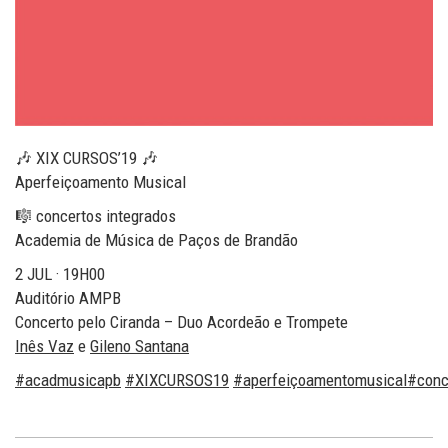
🎶
XIX CURSOS’19
🎶
Aperfeiçoamento Musical
🎼
concertos integrados
Academia de Música de Paços de Brandão
2 JUL · 19H00
Auditório AMPB
Concerto pelo Ciranda – Duo Acordeão e Trompete
Inês Vaz
e
Gileno Santana
#
acadmusicapb
#
XIXCURSOS19
#
aperfeiçoamentomusical
#
conc