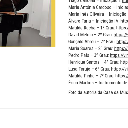
Tiago Cancela – Iniciação I:
ht
Maria Antónia Cardoso – Iniciaç
Maria Inês Oliveira – Iniciação 
Álvaro Faria – Iniciação IV:
htt
Matilde Rocha – 1º Grau:
https
David Melnic – 2º Grau:
https:
Gonçalo Abreu – 2º Grau:
https
Maria Soares – 2º Grau:
https:
Pedro Pais – 3º Grau:
https://
Henrique Santos – 4º Grau:
htt
Lusa Tarujo – 6º Grau:
https://
Matilde Pinho – 7º Grau:
https:
Érica Martins – Instrumento de 
Foto da autoria da Casa da Mús