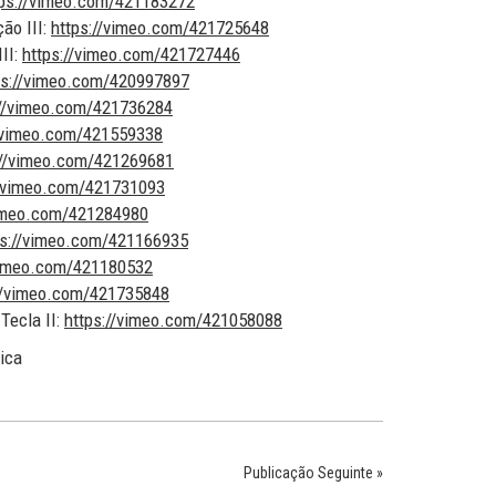
tps://vimeo.com/421183272
ão III:
https://vimeo.com/421725648
III:
https://vimeo.com/421727446
ps://vimeo.com/420997897
://vimeo.com/421736284
//vimeo.com/421559338
://vimeo.com/421269681
//vimeo.com/421731093
vimeo.com/421284980
ps://vimeo.com/421166935
vimeo.com/421180532
//vimeo.com/421735848
Tecla II:
https://vimeo.com/421058088
ica
Publicação Seguinte »