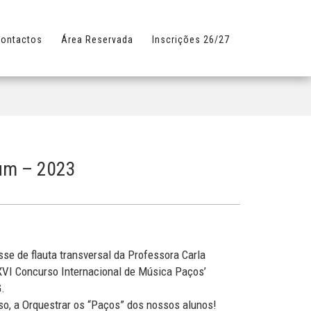
ontactos
Área Reservada
Inscrições 26/27
ium – 2023
se de flauta transversal da Professora Carla
 XVI Concurso Internacional de Música Paços’
G.
o, a Orquestrar os “Paços” dos nossos alunos!