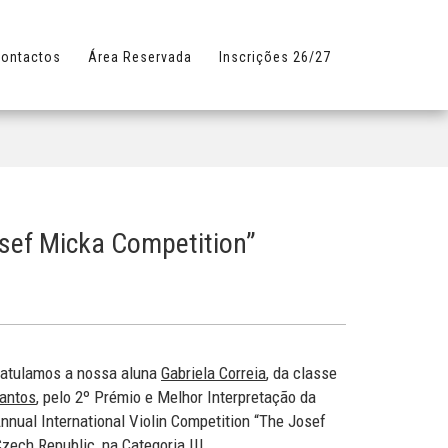
ontactos
Área Reservada
Inscrições 26/27
osef Micka Competition”
ratulamos a nossa aluna
Gabriela Correia
, da classe
antos
, pelo 2º Prémio e Melhor Interpretação da
nnual International Violin Competition “The Josef
ech Republic, na Categoria III.